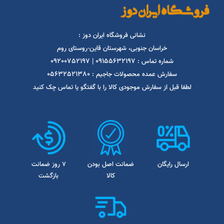
زیرانداز مسافرتی دوازده نفره
1,837,500
تومان
ا در شبکه های اجتماعی دنبال کنید
نشانی فروشگاه ایران دوز :
خراسان جنوبی، شهرستان قاین-روستای روم
09200752197
09155632197
شماره تماس :
|
05632521380
سفارش عمده محصولات جاجیم :
لطفا قبل از سفارش موجودی کالا را با گفتگو یا تماس چک کنید