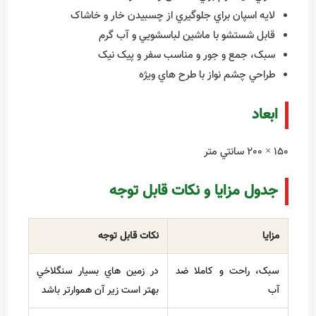
مزاياي محصول
جنس کرپ مقاوم و بادوام با بافت نرم و راحت
کاملا
ضد آب
و مناسب استفاده روي زمين های نم دار
داراي لايه فوم براي نشستن راحت تر
لايه اسپان براي جلوگيري از چسبيدن خار و خاشاک
قابل شستشو با ماشين لباسشويي و آب گرم
سبک، جمع و جور و مناسب سفر و پيک نيک
طراحي چشم نواز با طرح هاي ويژه
ابعاد
150 × 200 سانتي متر
جدول مزايا و نکات قابل توجه