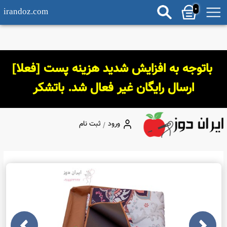
0
irandoz.com
 باتوجه به افزایش شدید هزینه پست [فعلا] 
ارسال رایگان غیر فعال شد. باتشکر
ورود
ثبت نام
/