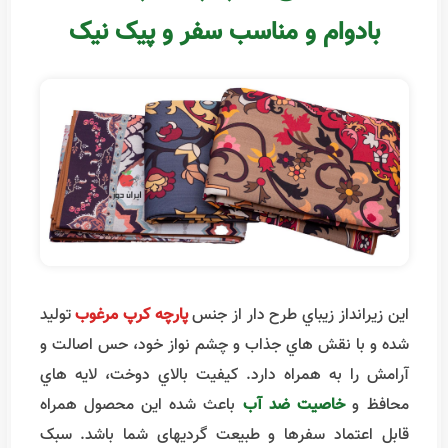
زيرانداز طرح دار پارچه کرپ | سبک،
بادوام و مناسب سفر و پيک نيک
اين زيرانداز زيباي طرح دار از جنس
پارچه کرپ مرغوب
توليد