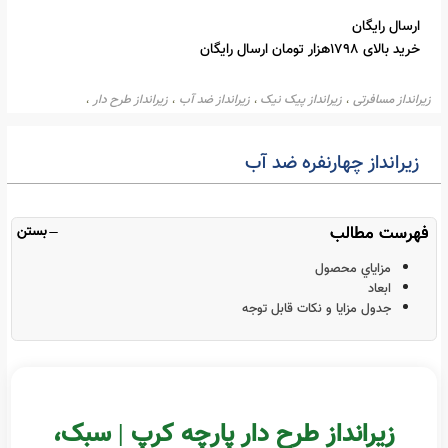
1,371,600
تومان
موجود
خرید بالای 1798هزار تومان ارسال رایگان
رانداز مسافرتی
زیرانداز پیک نیک
زیرانداز ضد آب
زیرانداز طرح دار
،
،
،
،
زیرانداز چهارنفره ضد آب
بستن
مزاياي محصول
ابعاد
جدول مزايا و نکات قابل توجه