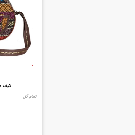
کیف دا
تمام گل