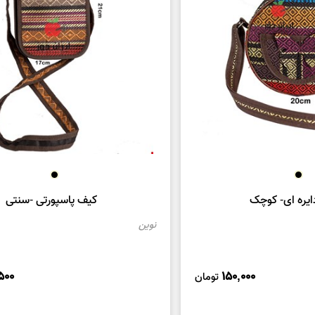
یره ای- کوچک
کیف پاسپورتی -سنتی
نوین
500
150,000
تومان