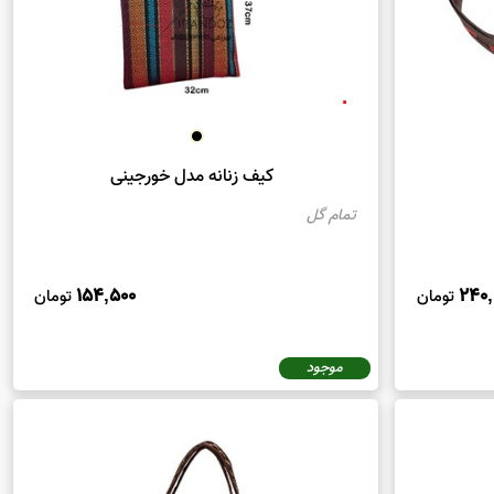
کیف زنانه مدل خورجینی
تمام گل
154,500
240,
تومان
تومان
موجود