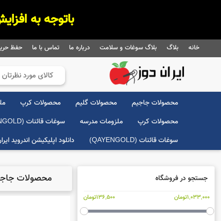
 باتوجه به افزایش شدید هزینه پست [فعلا] ارسال رایگان غیر فعال شد. باتشکر
خانه
بلاگ
بلاگ سوغات و سلامت
درباره ما
تماس با ما
حفظ حری
محصولات جاجیم
محصولات گلیم
محصولات کرپ
مل
محصولات کرپ
ملزومات مدرسه
سوغات قائنات (QAYENGOLD)
سوغات قائنات (QAYENGOLD)
دانلود اپلیکیشن اندروید ایرا
محصولات جاج
جستجو در فروشگاه
1,033,000تومان
136,500تومان