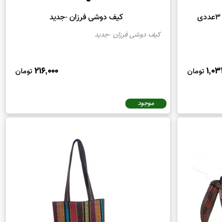
کیف دوشی فرزان -جدید
کیف دوشی فرزان -جدید
216,000
1,03
تومان
تومان
موجود