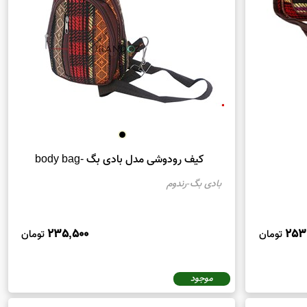
سنتی ایرانی
ساخته شده است. این کیف دارای طرح‌ها و
ست. کیف دوشی جاجیم معمولاً دارای دسته‌های کوتاه و بند
کیف رودوشی مدل بادی بگ -body bag
وشی مخصوص استفاده در سفرها و گردش‌های روزانه مورد
بادی بگ-رندوم
 فشار هستند.
و حمل انواع اسناد و وسایل شخصی است. این کیف‌ها گاهی
235,500
253
تومان
تومان
 دارند که توسط هنرمندان و بافندگان ماهر ایرانی ساخته
موجود