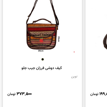
کیف دوشی فرزان جیب جلو
نوین
373,500
199,
تومان
تومان