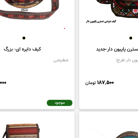
رن پاپیون دار-جدید
کیف دایره ای- بزرگ
ن دار-طرح1
شطرنجی
000
187,500
تومان
موجود