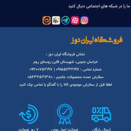
1
ا در شبکه های اجتماعی دنبال کنید
نشانی فروشگاه ایران دوز :
خراسان جنوبی، شهرستان قاین-روستای روم
09200752197
09155632197
شماره تماس :
|
05632521380
سفارش عمده محصولات جاجیم :
لطفا قبل از سفارش موجودی کالا را با گفتگو یا تماس چک کنید