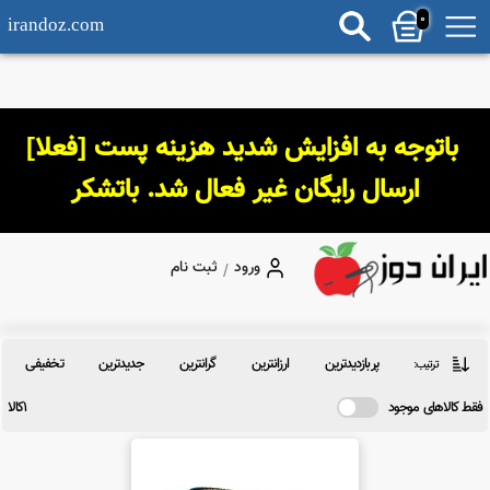
0
irandoz.com
 باتوجه به افزایش شدید هزینه پست [فعلا] 
ارسال رایگان غیر فعال شد. باتشکر
ورود
ثبت نام
/
پربازدیدترین
ارزانترین
گرانترین
جدیدترین
تخفیفی
ترتیب:
کالاهای موجود
1کالا