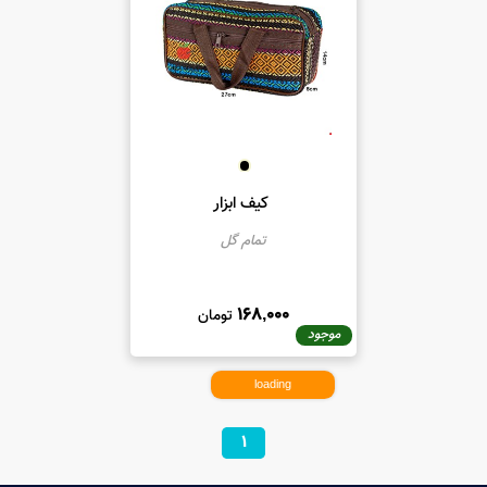
کیف ابزار
تمام گل
168,000
تومان
موجود
loading